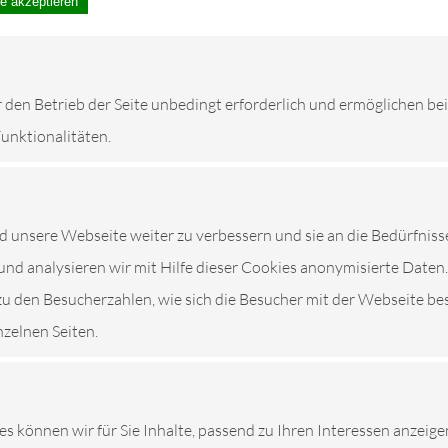
le akzeptieren
r den Betrieb der Seite unbedingt erforderlich und ermöglichen be
Funktionalitäten.
unsere Webseite weiter zu verbessern und sie an die Bedürfniss
und analysieren wir mit Hilfe dieser Cookies anonymisierte Daten.
zu den Besucherzahlen, wie sich die Besucher mit der Webseite be
nzelnen Seiten.
AGERUNG
es können wir für Sie Inhalte, passend zu Ihren Interessen anzeige